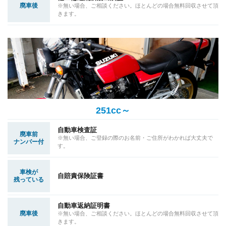
廃車後
※無い場合、ご相談ください。ほとんどの場合無料回収させて頂
きます。
251cc～
自動車検査証
廃車前
※無い場合、ご登録の際のお名前・ご住所がわかれば大丈夫で
ナンバー付
す。
車検が
自賠責保険証書
残っている
自動車返納証明書
廃車後
※無い場合、ご相談ください。ほとんどの場合無料回収させて頂
きます。