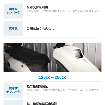
登録交付証明書
廃車前
※無い場合、ご登録の際のお名前・ご住所がわかれば大丈夫で
ナンバー付
す。
廃車後
ご用意頂くものなし
126cc～250cc
軽二輪届出済証
廃車前
※無い場合、ご登録の際のお名前・ご住所がわかれば大丈夫で
ナンバー付
す。
軽二輪返納済届出済証