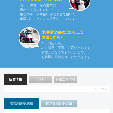
長年、中古二輪流通業に
携わってきましたので、
独自のルートを使い回収させて頂いた
車両のリユースを大得意としています。
即日対応可能。
誠心誠意・丁寧に対応いたします。
利益が少なくても何とかして、
お客様に
貢献させていただきます。
新着情報
Q&A
お役立ち情報
もっと見る
地域別
回収実績
排気量別
回収実績