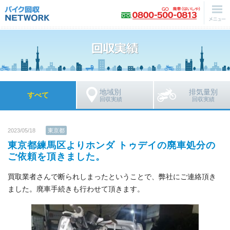
地域別
排気量別
すべて
回収実績
回収実績
2023/05/18
東京都
東京都練馬区よりホンダ トゥデイの廃車処分の
ご依頼を頂きました。
買取業者さんで断られしまったということで、弊社にご連絡頂き
ました。廃車手続きも行わせて頂きます。