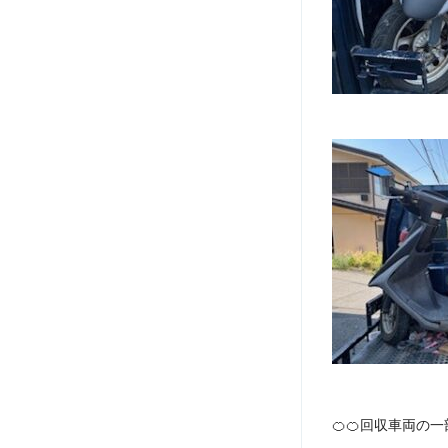
🍊🍊回収車両の